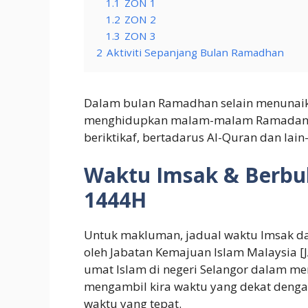
1.1
ZON 1
1.2
ZON 2
1.3
ZON 3
2
Aktiviti Sepanjang Bulan Ramadhan
Dalam bulan Ramadhan selain menunaikan
menghidupkan malam-malam Ramadan d
beriktikaf, bertadarus Al-Quran dan lain-
Waktu Imsak & Berbuk
1444H
Untuk makluman, jadual waktu Imsak da
oleh Jabatan Kemajuan Islam Malaysia 
umat Islam di negeri Selangor dalam me
mengambil kira waktu yang dekat denga
waktu yang tepat.