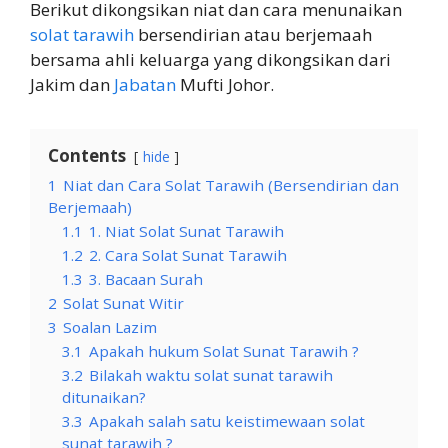
Berikut dikongsikan niat dan cara menunaikan
solat tarawih
bersendirian atau berjemaah
bersama ahli keluarga yang dikongsikan dari
Jakim dan
Jabatan
Mufti Johor.
Contents
hide
1
Niat dan Cara Solat Tarawih (Bersendirian dan
Berjemaah)
1.1
1. Niat Solat Sunat Tarawih
1.2
2. Cara Solat Sunat Tarawih
1.3
3. Bacaan Surah
2
Solat Sunat Witir
3
Soalan Lazim
3.1
Apakah hukum Solat Sunat Tarawih ?
3.2
Bilakah waktu solat sunat tarawih
ditunaikan?
3.3
Apakah salah satu keistimewaan solat
sunat tarawih ?