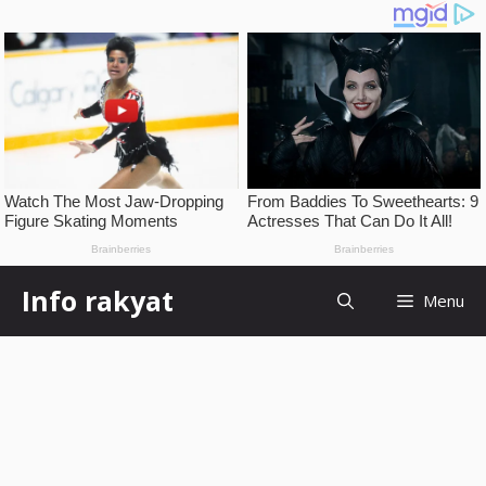
Skip
Info rakyat
Menu
to
content