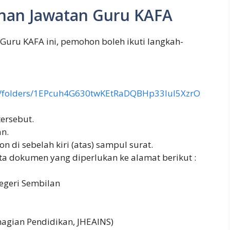
an Jawatan Guru KAFA
uru KAFA ini, pemohon boleh ikuti langkah-
u/0/folders/1EPcuh4G630twKEtRaDQBHp33Iul5XzrO
ersebut.
n.
 di sebelah kiri (atas) sampul surat.
a dokumen yang diperlukan ke alamat berikut :
egeri Sembilan
hagian Pendidikan, JHEAINS)