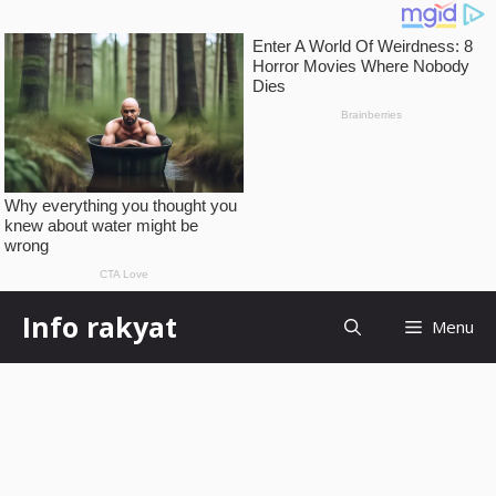
Skip
Info rakyat
Menu
to
content