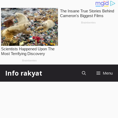
Skip
Info rakyat
Menu
to
content