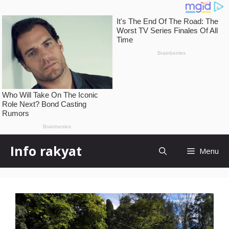
Skip
Info rakyat
Menu
to
content