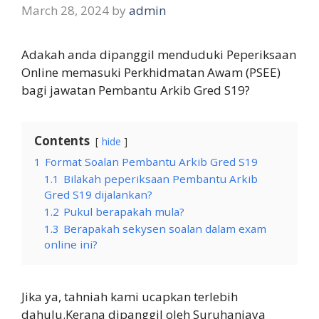
March 28, 2024
by
admin
Adakah anda dipanggil menduduki Peperiksaan
Online memasuki Perkhidmatan Awam (PSEE)
bagi jawatan Pembantu Arkib Gred S19?
Contents
hide
1
Format Soalan Pembantu Arkib Gred S19
1.1
Bilakah peperiksaan Pembantu Arkib
Gred S19 dijalankan?
1.2
Pukul berapakah mula?
1.3
Berapakah sekysen soalan dalam exam
online ini?
Jika ya, tahniah kami ucapkan terlebih
dahulu.Kerana dipanggil oleh Suruhanjaya