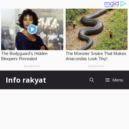
Skip
Info rakyat
Menu
to
content