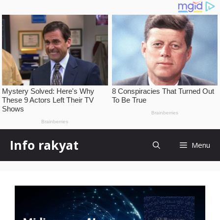
Skip
Info rakyat
Menu
to
content