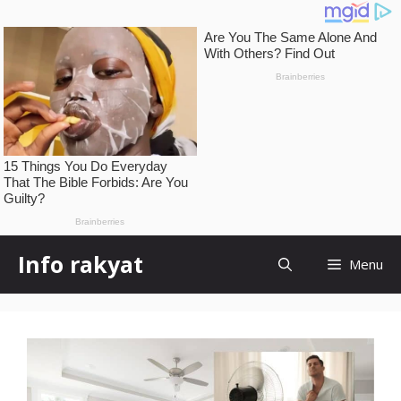
Skip
Info rakyat
Menu
to
content