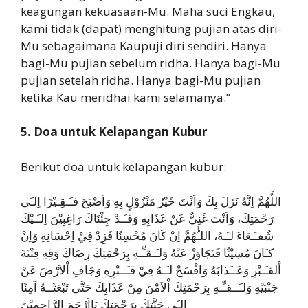
keagungan kekuasaan-Mu. Maha suci Engkau,
kami tidak (dapat) menghitung pujian atas diri-
Mu sebagaimana Kaupuji diri sendiri. Hanya
bagi-Mu pujian sebelum ridha. Hanya bagi-Mu
pujian setelah ridha. Hanya bagi-Mu pujian
ketika Kau meridhai kami selamanya.”
5. Doa untuk Kelapangan Kubur
Berikut doa untuk kelapangan kubur:
اللَّهُمَّ اِنَّهُ نَزَلَ بِكَ وَاَنْتَ خَيْرُ مَنْزُوْلٍ بِهِ وَاَصْبَحَ فـَـقِـيْرًا اِلـَى
رَحْمَتِكَ، وَاَنْتَ غَنِيٌّ عَنْ عَذَابِهِ وَقـَـدْ جِئْنَاكَ رَاغِبِيْنَ اِلـَـيْكَ
شُفـَـعَاءَ لـَـهُ، اللـّٰهُمَّ اِنْ كَانَ مُحْسِنًا فَزِدْ فِيْ اِحْسَانِهِ وَاِنْ
كـَانَ مُسِيْئًا فَتَجَاوَزْ عَنْهُ وَلـَـقـِّـهِ بِرَحْمَتِكَ رِضَاكَ وَقِهِ فِتْنَةَ
اْلقـَـبْرِ وَعَــَذابَهُ وَافْسَحْ لـَـهُ فِيْ قـَــبْرِهِ وَجَافِ اْلاَرْضَ عَنْ
جَنْبَيْهِ وَلـَــقـِّـهِ بِرَحْمَتِكَ اْلاَمْنَ مِنْ عَذَابِكَ حَتَّى تَبْعَثَــهُ آمِنًا
اِلـَى جَنَّتِكَ بِرَحْمَتِكَ يَااَرْحَمَ الرَّاحِمِيْنَ