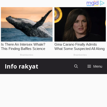
Skip
Info rakyat
Menu
to
content