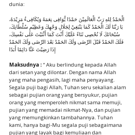
dunia:
الْحَمْدُ لِلهِ رَبِّ الْعَالَمِيْنَ حَمْدًا يُّوَافِى نِعَمَهُ وَيُكَافِىءُ مَزِيْدَهُ،
يَا رَبَّنَا لَكَ الْحَمْدُ كَمَا يَنْبَغِيْ لِجَلَالِ وَجْهِكَ وَعَظِيْمِ سُلْطَانِكَ،
سُبْحَانَكَ لَا نُحْصِى ثَنَاءً عَلَيْكَ أَنْتَ كَمَا أَثْنَيْتَ عَلَى نَفْسِكَ،
فَلَكَ الحَمْدُ قَبْلَ الرِّضَى وَلَكَ الحَمْدُ بَعْدَ الرِّضَى وَلَكَ الحَمْدُ
إِذَا رَضِيْتَ عَنَّا دَائِمًا أَبَدًا
Maksudnya :
“ Aku berlindung kepada Allah
dari setan yang dilontar. Dengan nama Allah
yang maha pengasih, lagi maha penyayang.
Segala puji bagi Allah, Tuhan seru sekalian alam
sebagai pujian orang yang bersyukur, pujian
orang yang memperoleh nikmat sama memuji,
pujian yang memadai nikmat-Nya, dan pujian
yang memungkinkan tambahannya. Tuhan
kami, hanya bagi-Mu segala puji sebagaimana
pujian yang layak bagi kemuliaan dan