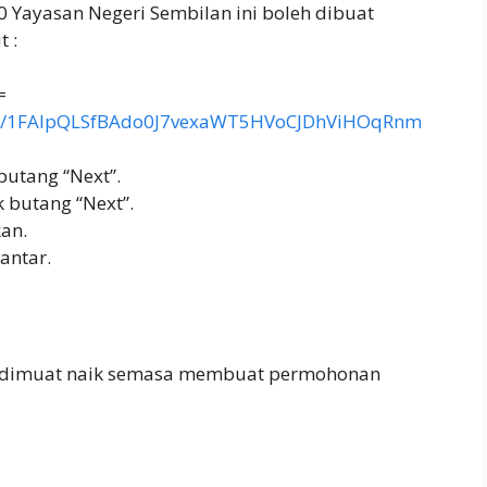
Yayasan Negeri Sembilan ini boleh dibuat
 :
=
/d/e/1FAIpQLSfBAdo0J7vexaWT5HVoCJDhViHOqRnm
butang “Next”.
 butang “Next”.
an.
antar.
k dimuat naik semasa membuat permohonan