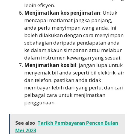
lebih efisyen.
Menjimatkan kos penjimatan
: Untuk
mencapai matlamat jangka panjang,
anda perlu menyimpan wang anda. Ini
boleh dilakukan dengan cara menyimpan
sebahagian daripada pendapatan anda
ke dalam akaun simpanan atau melabur
dalam instrumen kewangan yang sesuai.
Menjimatkan kos bil
: jangan lupa untuk
menyemak bil anda seperti bil elektrik, air
dan telefon. pastikan anda tidak
membayar lebih dari yang perlu, dan cari
pelbagai cara untuk menjimatkan
penggunaan.
See also
Tarikh Pembayaran Pencen Bulan
Mei 2023