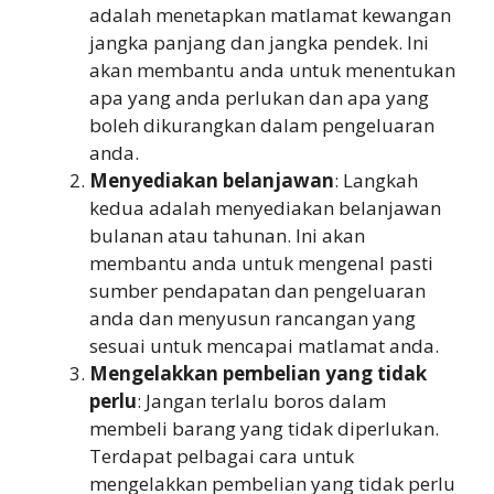
adalah menetapkan matlamat kewangan
jangka panjang dan jangka pendek. Ini
akan membantu anda untuk menentukan
apa yang anda perlukan dan apa yang
boleh dikurangkan dalam pengeluaran
anda.
Menyediakan belanjawan
: Langkah
kedua adalah menyediakan belanjawan
bulanan atau tahunan. Ini akan
membantu anda untuk mengenal pasti
sumber pendapatan dan pengeluaran
anda dan menyusun rancangan yang
sesuai untuk mencapai matlamat anda.
Mengelakkan pembelian yang tidak
perlu
: Jangan terlalu boros dalam
membeli barang yang tidak diperlukan.
Terdapat pelbagai cara untuk
mengelakkan pembelian yang tidak perlu