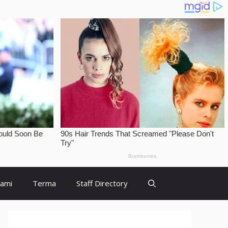
Kami
Terma
Staff Directory