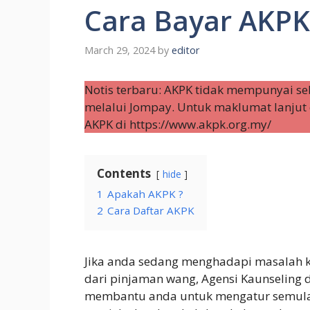
Cara Bayar AKPK
March 29, 2024
by
editor
Notis terbaru: AKPK tidak mempunyai se
melalui Jompay. Untuk maklumat lanjut
AKPK di https://www.akpk.org.my/
Contents
hide
1
Apakah AKPK ?
2
Cara Daftar AKPK
Jika anda sedang menghadapi masalah k
dari pinjaman wang, Agensi Kaunseling 
membantu anda untuk mengatur semula 