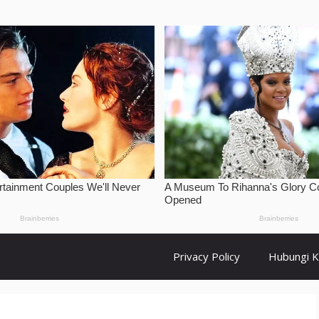
Privacy Policy
Hubungi 