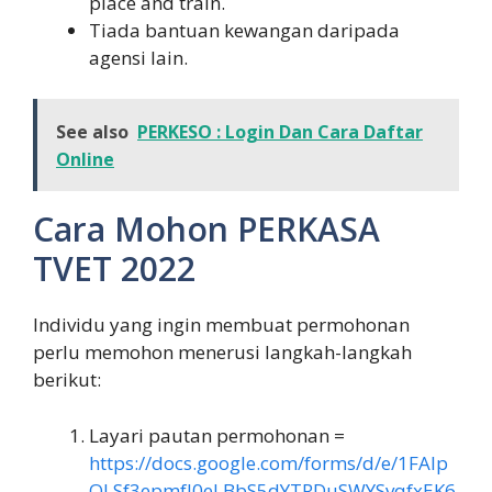
place and train.
Tiada bantuan kewangan daripada
agensi lain.
See also
PERKESO : Login Dan Cara Daftar
Online
Cara Mohon PERKASA
TVET 2022
Individu yang ingin membuat permohonan
perlu memohon menerusi langkah-langkah
berikut:
Layari pautan permohonan =
https://docs.google.com/forms/d/e/1FAIp
QLSf3epmfJ0eLBbS5dYTRDuSWYSvqfxEK6