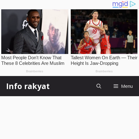
Skip
Info rakyat
Menu
to
content