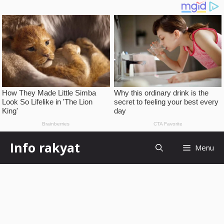
Skip
Info rakyat
Menu
to
content